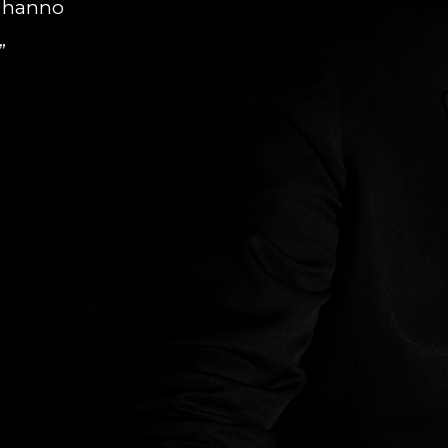
e hanno
”