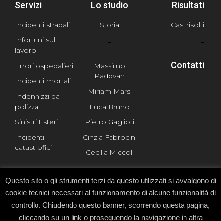
Servizi
Lo studio
Risultati
Incidenti stradali
Storia
Casi risolti
Infortuni sul
lavoro
Contatti
Errori ospedalieri
Massimo
Padovan
Incidenti mortali
Miriam Marsi
Indennizzi da
polizza
Luca Bruno
Sinistri Esteri
Pietro Gaglioti
Incidenti
Cinzia Fabrocini
catastrofici
Cecilia Miccoli
Questo sito o gli strumenti terzi da questo utilizzati si avvalgono di
cookie tecnici necessari al funzionamento di alcune funzionalità di
controllo. Chiudendo questo banner, scorrendo questa pagina,
cliccando su un link o proseguendo la navigazione in altra
© All rights reserved