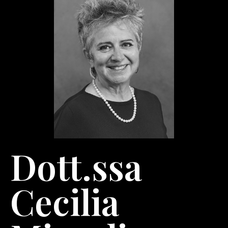
Dott.ssa
Cecilia